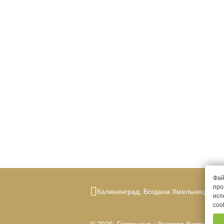
Фай
про
Калининград,
Богдана Хмельницкого,
исп
coo