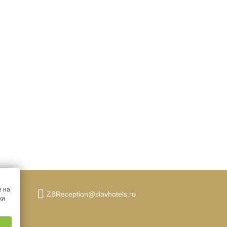
ЗАБРОНИРОВАТЬ ПО АКЦИИ
е на
ZBReception@slavhotels.ru
ки