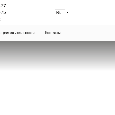
-77
-75
ru
к
ограмма лояльности
Контакты