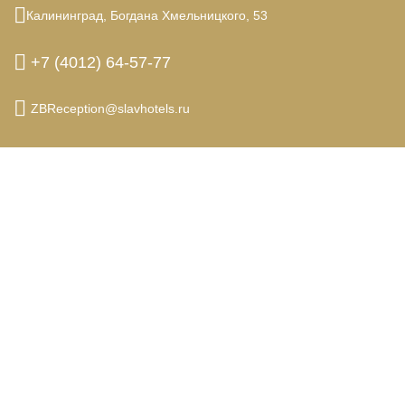
Калининград,
Богдана Хмельницкого,
53
+7 (4012) 64-57-77
ZBReception@slavhotels.ru
© 2026.
Гостиница «‎Золотая бухта» , Калининград
Официальный сайт
Правовая информация
Политика обработки персональных данных
SEO продвижение сайтов
Novatechno